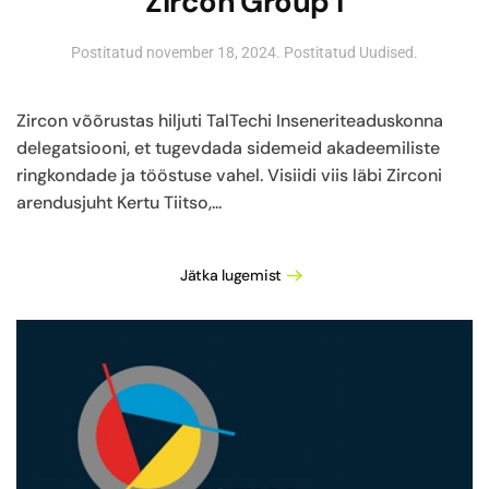
Zircon Group’i
Postitatud
november 18, 2024
. Postitatud
Uudised
.
Zircon võõrustas hiljuti TalTechi Inseneriteaduskonna
delegatsiooni, et tugevdada sidemeid akadeemiliste
ringkondade ja tööstuse vahel. Visiidi viis läbi Zirconi
arendusjuht Kertu Tiitso,...
Jätka lugemist