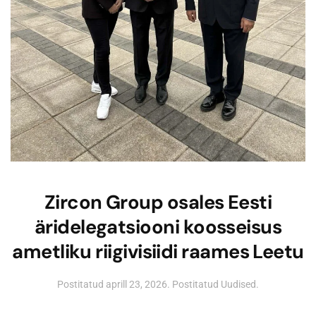
Zircon Group osales Eesti
äridelegatsiooni koosseisus
ametliku riigivisiidi raames Leetu
Postitatud
aprill 23, 2026
. Postitatud
Uudised
.