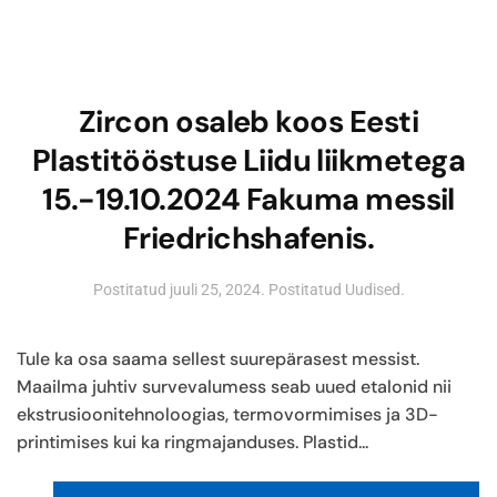
Zircon osaleb koos Eesti
Plastitööstuse Liidu liikmetega
15.-19.10.2024 Fakuma messil
Friedrichshafenis.
Postitatud
juuli 25, 2024
. Postitatud
Uudised
.
Tule ka osa saama sellest suurepärasest messist.
Maailma juhtiv survevalumess seab uued etalonid nii
ekstrusioonitehnoloogias, termovormimises ja 3D-
printimises kui ka ringmajanduses. Plastid...