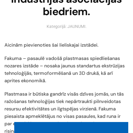
biedriem.
Kategorijā:
JAUNUMI
.
Aicinām pievienoties šai lieliskajai izstādei.
Fakuma – pasaulē vadošā plastmasas spiedliešanas
nozares izstāde – nosaka jaunus standartus ekstrūzijas
tehnoloģijās, termoformēšanā un 3D drukā, kā arī
aprites ekonomikā.
Plastmasa ir būtiska gandrīz visās dzīves jomās, un tās
ražošanas tehnoloģijas tiek nepārtraukti pilnveidotas
resursu efektivitātes un ilgtspējas virzienā. Fakuma
piesaista apmeklētājus no visas pasaules, kad runa ir
par estētiskiem un uz nākotni vērstiem plastmasas
risinājumiem.