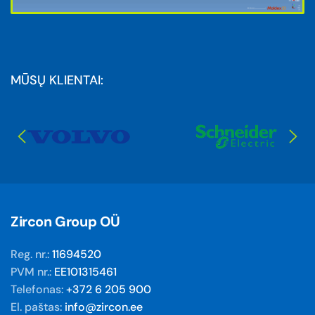
MŪSŲ KLIENTAI:
Zircon Group OÜ
Reg. nr.:
11694520
PVM nr.:
EE101315461
Telefonas:
+372 6 205 900
El. paštas:
info@zircon.ee