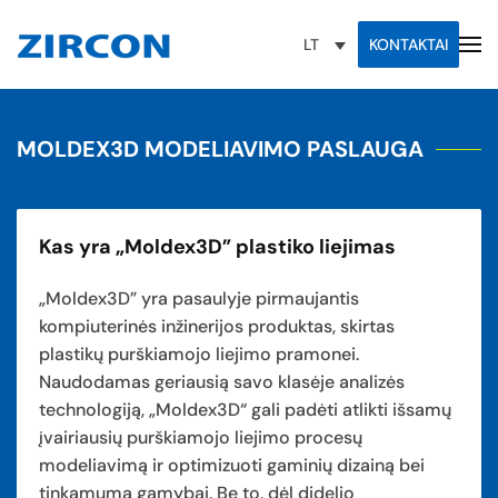
KONTAKTAI
LT
MOLDEX3D MODELIAVIMO PASLAUGA
Kas yra „Moldex3D” plastiko liejimas
„Moldex3D” yra pasaulyje pirmaujantis
kompiuterinės inžinerijos produktas, skirtas
plastikų purškiamojo liejimo pramonei.
Naudodamas geriausią savo klasėje analizės
technologiją, „Moldex3D“ gali padėti atlikti išsamų
įvairiausių purškiamojo liejimo procesų
modeliavimą ir optimizuoti gaminių dizainą bei
tinkamumą gamybai. Be to, dėl didelio